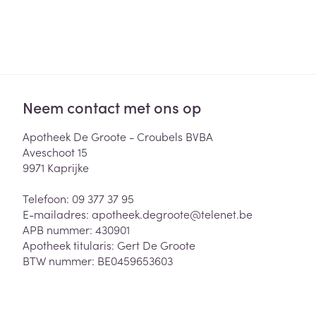
Neem contact met ons op
Apotheek De Groote - Croubels BVBA
Aveschoot 15
9971
Kaprijke
Telefoon:
09 377 37 95
E-mailadres:
apotheek.degroote@
telenet.be
APB nummer:
430901
Apotheek titularis:
Gert De Groote
BTW nummer:
BE0459653603