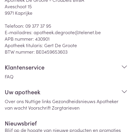
Aveschoot 15
9971
Kaprijke
Telefoon:
09 377 37 95
E-mailadres:
apotheek.degroote@
telenet.be
APB nummer:
430901
Apotheek titularis:
Gert De Groote
BTW nummer:
BE0459653603
Klantenservice
FAQ
Uw apotheek
Over ons
Nuttige links
Gezondheidsnieuws
Apotheker
van wacht
Voorschrift
Zorgtarieven
Nieuwsbrief
Blijf op de hoogte van nieuwe producten en promoties