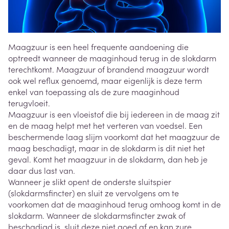
Maagzuur is een heel frequente aandoening die
optreedt wanneer de maaginhoud terug in de slokdarm
terechtkomt. Maagzuur of brandend maagzuur wordt
ook wel reflux genoemd, maar eigenlijk is deze term
enkel van toepassing als de zure maaginhoud
terugvloeit.
Maagzuur is een vloeistof die bij iedereen in de maag zit
en de maag helpt met het verteren van voedsel. Een
beschermende laag slijm voorkomt dat het maagzuur de
maag beschadigt, maar in de slokdarm is dit niet het
geval. Komt het maagzuur in de slokdarm, dan heb je
daar dus last van.
Wanneer je slikt opent de onderste sluitspier
(slokdarmsfincter) en sluit ze vervolgens om te
voorkomen dat de maaginhoud terug omhoog komt in de
slokdarm. Wanneer de slokdarmsfincter zwak of
beschadigd is, sluit deze niet goed af en kan zure