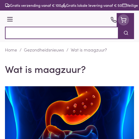
Ga naar de inhoud
Gratis verzending vanaf € 100
Gratis lokale levering vanaf € 50
Veilige
Menu
Zoek
Product, merk, categorie...
Home
/
Gezondheidsnieuws
/
Wat is maagzuur?
Wat is maagzuur?