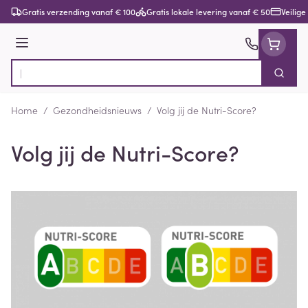
Ga naar de inhoud
Gratis verzending vanaf € 100
Gratis lokale levering vanaf € 50
Veilige
Menu
Zoek
Product, merk, categorie...
Home
/
Gezondheidsnieuws
/
Volg jij de Nutri-Score?
Volg jij de Nutri-Score?