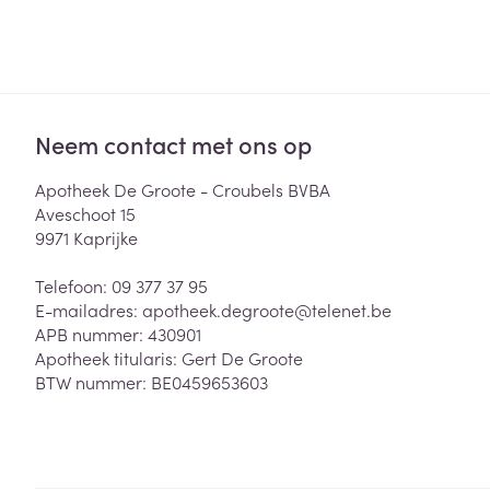
Neem contact met ons op
Apotheek De Groote - Croubels BVBA
Aveschoot 15
9971
Kaprijke
Telefoon:
09 377 37 95
E-mailadres:
apotheek.degroote@
telenet.be
APB nummer:
430901
Apotheek titularis:
Gert De Groote
BTW nummer:
BE0459653603