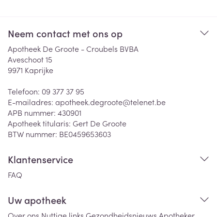
Neem contact met ons op
Apotheek De Groote - Croubels BVBA
Aveschoot 15
9971
Kaprijke
Telefoon:
09 377 37 95
E-mailadres:
apotheek.degroote@
telenet.be
APB nummer:
430901
Apotheek titularis:
Gert De Groote
BTW nummer:
BE0459653603
Klantenservice
FAQ
Uw apotheek
Over ons
Nuttige links
Gezondheidsnieuws
Apotheker