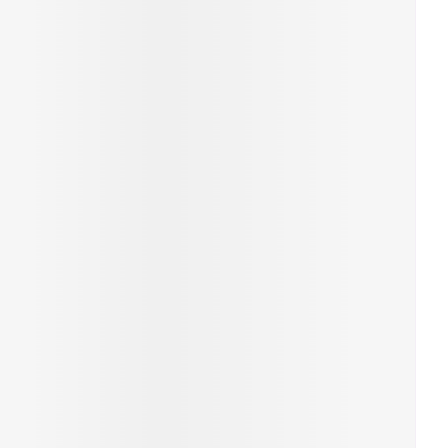
rende
Parfums en
geurproducten
CBD