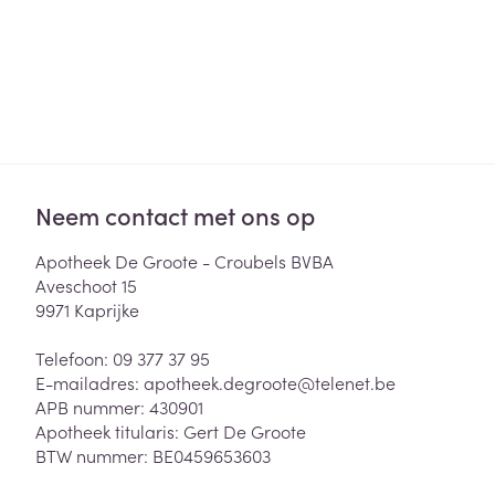
Neem contact met ons op
Apotheek De Groote - Croubels BVBA
Aveschoot 15
9971
Kaprijke
Telefoon:
09 377 37 95
E-mailadres:
apotheek.degroote@
telenet.be
APB nummer:
430901
Apotheek titularis:
Gert De Groote
BTW nummer:
BE0459653603