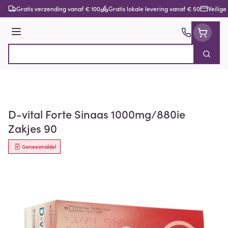
Ga naar de inhoud
Gratis verzending vanaf € 100
Gratis lokale levering vanaf € 50
Veilige
Menu
Zoek
Product, merk, categorie...
D-vital Forte Sinaas 1000mg/880ie
Zakjes 90
Geneesmiddel