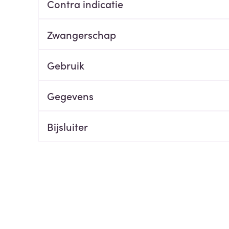
Contra indicatie
ging
Supplementen
Insectenwe
Mondmaskers
middelen
Zwangerschap
ssen
 -
Gebruik
id
d
Gegevens
Bijsluiter
Zelfbruiner
Scheren