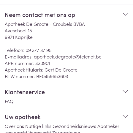
Neem contact met ons op
Apotheek De Groote - Croubels BVBA
Aveschoot 15
9971
Kaprijke
Telefoon:
09 377 37 95
E-mailadres:
apotheek.degroote@
telenet.be
APB nummer:
430901
Apotheek titularis:
Gert De Groote
BTW nummer:
BE0459653603
Klantenservice
FAQ
Uw apotheek
Over ons
Nuttige links
Gezondheidsnieuws
Apotheker
van wacht
Voorschrift
Zorgtarieven