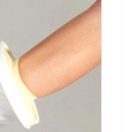
rende
Parfums en
geurproducten
CBD