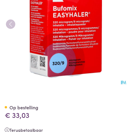
Bufomix 320mcg 9,0mcg Easyh
Op bestelling
€ 33,03
Terugbetaalbaar