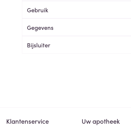
Gebruik
ging
Supplementen
Insectenwe
Mondmaskers
middelen
ssen
Gegevens
 -
id
Bijsluiter
d
Zelfbruiner
Scheren
Klantenservice
Uw apotheek