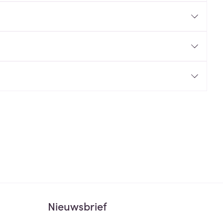
rende
Parfums en
geurproducten
CBD
Nieuwsbrief