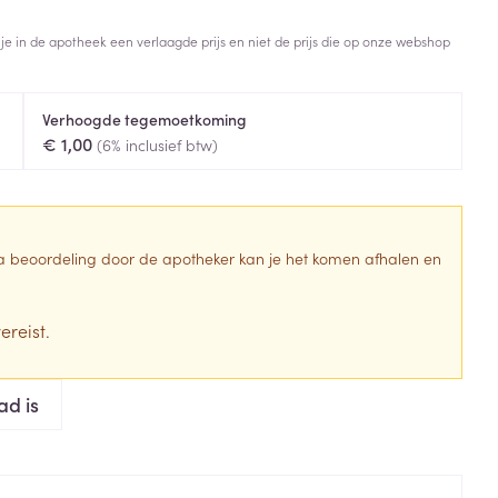
Toon meer
 je in de apotheek een verlaagde prijs en niet de prijs die op onze webshop
Diagnosetesten en
stress
Vlooien en teken
meetapparatuur
Oren
Mond en keel
Verhoogde tegemoetkoming
Alcoholtest
g
Oordopjes
Zuigtabletten
€ 1,00
(6% inclusief btw)
herapie -
Mond, muil of snavel
Bloeddrukmeter
ls
en -druppels
Oorreiniging
Spray - oplossing
Cholesteroltest
zen
Oordruppels
Hartslagmeter
ulpmiddelen
 Na beoordeling door de apotheker kan je het komen afhalen en
Toon meer
ereist.
erming
Hygiëne
Ergonomie
ad is
ning en -
Aambeien
s
Bad en douche
Ademhaling en zuurstof
je
Badkamer