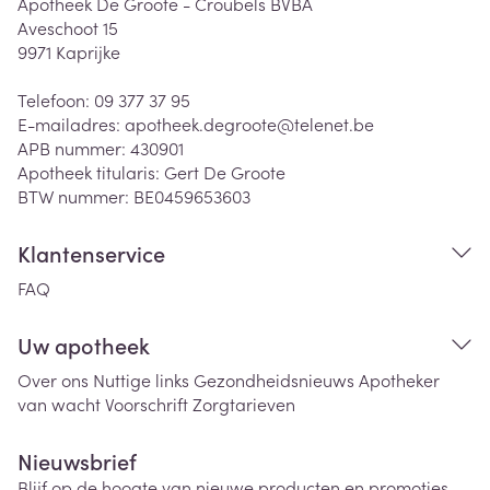
Apotheek De Groote - Croubels BVBA
Aveschoot 15
9971
Kaprijke
Telefoon:
09 377 37 95
E-mailadres:
apotheek.degroote@
telenet.be
APB nummer:
430901
Apotheek titularis:
Gert De Groote
BTW nummer:
BE0459653603
Klantenservice
FAQ
Uw apotheek
Over ons
Nuttige links
Gezondheidsnieuws
Apotheker
van wacht
Voorschrift
Zorgtarieven
Nieuwsbrief
Blijf op de hoogte van nieuwe producten en promoties