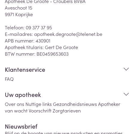
Apotheek De Groote - Croubels BVBA
Aveschoot 15
9971
Kaprijke
Telefoon:
09 377 37 95
E-mailadres:
apotheek.degroote@
telenet.be
APB nummer:
430901
Apotheek titularis:
Gert De Groote
BTW nummer:
BE0459653603
Klantenservice
FAQ
Uw apotheek
Over ons
Nuttige links
Gezondheidsnieuws
Apotheker
van wacht
Voorschrift
Zorgtarieven
Nieuwsbrief
Blijf op de hoogte van nieuwe producten en promoties