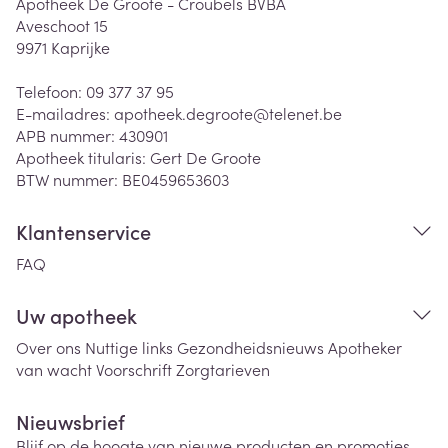
Apotheek De Groote - Croubels BVBA
Aveschoot 15
9971
Kaprijke
Telefoon:
09 377 37 95
E-mailadres:
apotheek.degroote@
telenet.be
APB nummer:
430901
Apotheek titularis:
Gert De Groote
BTW nummer:
BE0459653603
Klantenservice
FAQ
Uw apotheek
Over ons
Nuttige links
Gezondheidsnieuws
Apotheker
van wacht
Voorschrift
Zorgtarieven
Nieuwsbrief
Blijf op de hoogte van nieuwe producten en promoties