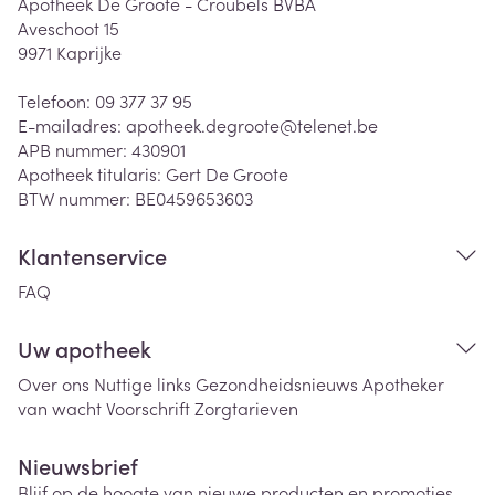
Apotheek De Groote - Croubels BVBA
Aveschoot 15
9971
Kaprijke
Telefoon:
09 377 37 95
E-mailadres:
apotheek.degroote@
telenet.be
APB nummer:
430901
Apotheek titularis:
Gert De Groote
BTW nummer:
BE0459653603
Klantenservice
FAQ
Uw apotheek
Over ons
Nuttige links
Gezondheidsnieuws
Apotheker
van wacht
Voorschrift
Zorgtarieven
Nieuwsbrief
Blijf op de hoogte van nieuwe producten en promoties