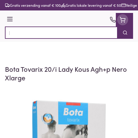
Ga naar de inhoud
Gratis verzending vanaf € 100
Gratis lokale levering vanaf € 50
Veilige
Menu
Zoek
Product, merk, categorie...
Bota Tovarix 20/i Lady Kous Agh+p Nero
Xlarge