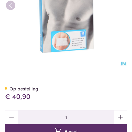
Bota Thorax Es Man Velcro H
Op bestelling
€ 40,90
Aantal
Bestel