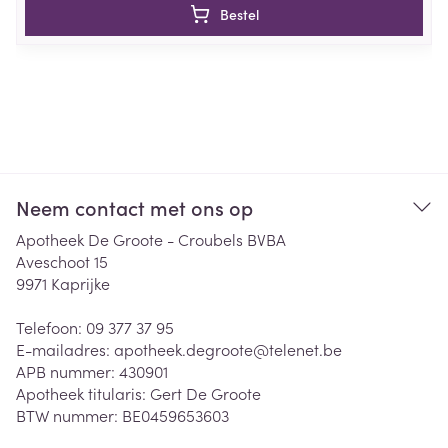
Bestel
Neem contact met ons op
Apotheek De Groote - Croubels BVBA
Aveschoot 15
9971
Kaprijke
Telefoon:
09 377 37 95
E-mailadres:
apotheek.degroote@
telenet.be
APB nummer:
430901
Apotheek titularis:
Gert De Groote
BTW nummer:
BE0459653603