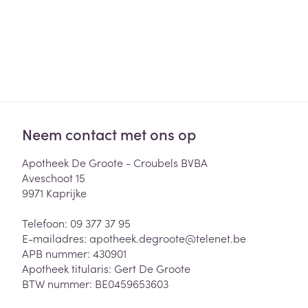
Neem contact met ons op
Apotheek De Groote - Croubels BVBA
Aveschoot 15
9971
Kaprijke
Telefoon:
09 377 37 95
E-mailadres:
apotheek.degroote@
telenet.be
APB nummer:
430901
Apotheek titularis:
Gert De Groote
BTW nummer:
BE0459653603