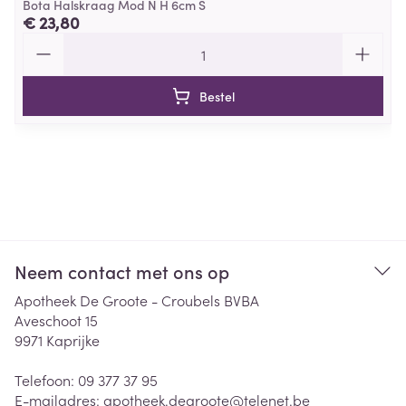
Bota Halskraag Mod N H 6cm S
€ 23,80
Aantal
Bestel
Neem contact met ons op
Apotheek De Groote - Croubels BVBA
Aveschoot 15
9971
Kaprijke
Telefoon:
09 377 37 95
E-mailadres:
apotheek.degroote@
telenet.be