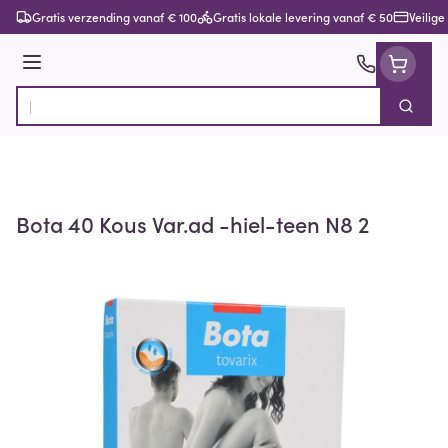
Ga naar de inhoud
Gratis verzending vanaf € 100
Gratis lokale levering vanaf € 50
Veilige
Menu
Zoek
Product, merk, categorie...
Bota 40 Kous Var.ad -hiel-teen N8 2