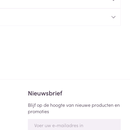
rende
Parfums en
geurproducten
Nieuwsbrief
CBD
Blijf op de hoogte van nieuwe producten en
promoties
E-mail adres