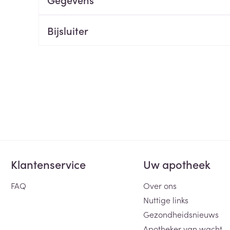
ging
Supplementen
Insectenwe
Mondmaskers
middelen
Bijsluiter
ssen
 -
id
d
Klantenservice
Uw apotheek
Zelfbruiner
Scheren
FAQ
Over ons
Nuttige links
Gezondheidsnieuws
Apotheker van wacht