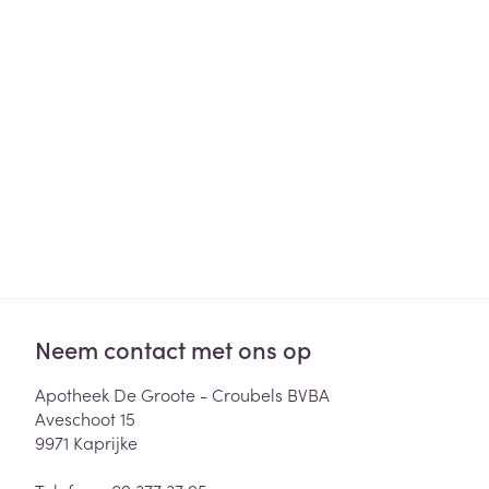
Haar
Gezichtsverzor
Pillendozen en
accessoires
Pigmentstoorni
Gevoelige huid
geïrriteerde hu
Gemengde hui
Doffe huid
Toon meer
Neem contact met ons op
Snurken
Apotheek De Groote - Croubels BVBA
Aveschoot 15
9971
Kaprijke